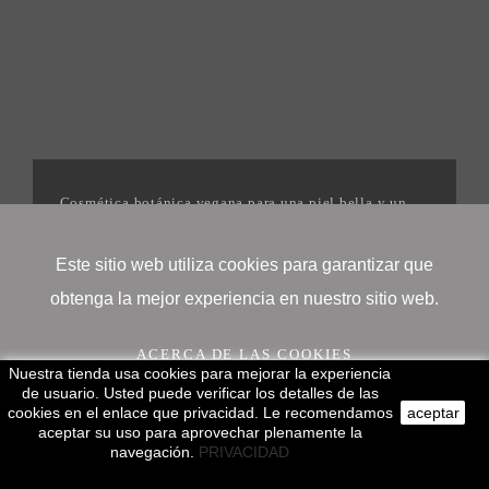
Cosmética botánica vegana para una piel bella y un
mundo mejor. | 2025©Igonenatural
Este sitio web utiliza cookies para garantizar que
obtenga la mejor experiencia en nuestro sitio web.
ACERCA DE LAS COOKIES
Nuestra tienda usa cookies para mejorar la experiencia
de usuario. Usted puede verificar los detalles de las
cookies en el enlace que privacidad. Le recomendamos
aceptar
¡OK!
aceptar su uso para aprovechar plenamente la
navegación.
PRIVACIDAD