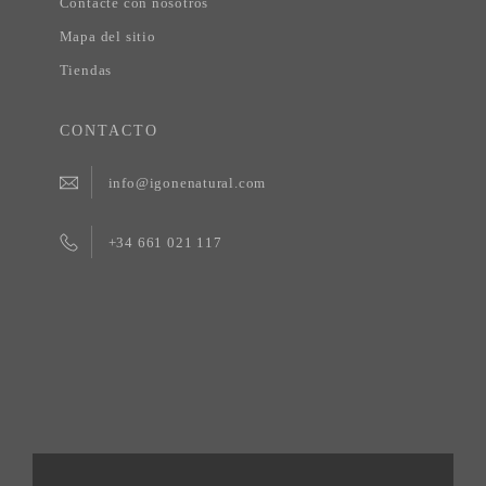
Contacte con nosotros
Mapa del sitio
Tiendas
CONTACTO
info@igonenatural.com
+34 661 021 117