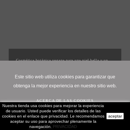
Cosmética botánica vegana para una piel bella y un
mundo mejor. | 2025©Igonenatural
Este sitio web utiliza cookies para garantizar que
obtenga la mejor experiencia en nuestro sitio web.
ACERCA DE LAS COOKIES
Nuestra tienda usa cookies para mejorar la experiencia
de usuario. Usted puede verificar los detalles de las
cookies en el enlace que privacidad. Le recomendamos
aceptar
¡OK!
aceptar su uso para aprovechar plenamente la
navegación.
PRIVACIDAD