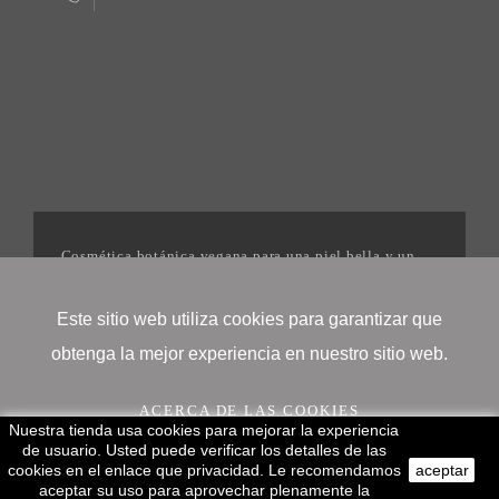
Cosmética botánica vegana para una piel bella y un
mundo mejor. | 2025©Igonenatural
Este sitio web utiliza cookies para garantizar que
obtenga la mejor experiencia en nuestro sitio web.
ACERCA DE LAS COOKIES
Nuestra tienda usa cookies para mejorar la experiencia
de usuario. Usted puede verificar los detalles de las
cookies en el enlace que privacidad. Le recomendamos
aceptar
¡OK!
aceptar su uso para aprovechar plenamente la