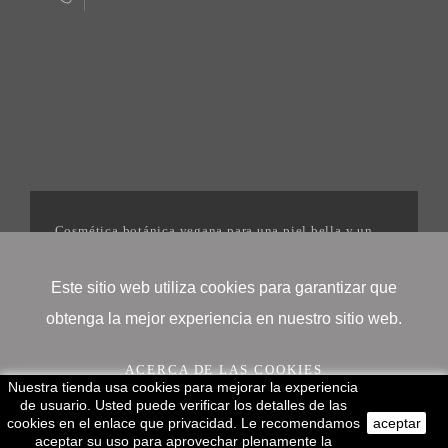
Cosmética botánica vegana para una piel bella y un
mundo mejor. | 2025©Igonenatural
Este sitio web utiliza cookies para garantizar que
obtenga la mejor experiencia en nuestro sitio web.
ACERCA DE LAS COOKIES
Nuestra tienda usa cookies para mejorar la experiencia
de usuario. Usted puede verificar los detalles de las
cookies en el enlace que privacidad. Le recomendamos
aceptar
¡OK!
aceptar su uso para aprovechar plenamente la