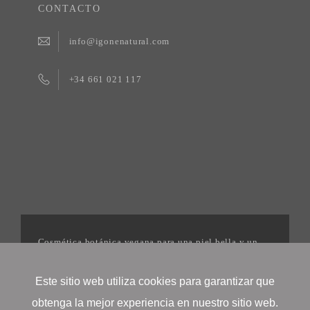
CONTACTO
info@igonenatural.com
+34 661 021 117
Cosmética botánica vegana para una piel bella y un
mundo mejor. | 2025©Igonenatural
Este sitio web utiliza cookies para garantizar que
obtenga la mejor experiencia en nuestro sitio web.