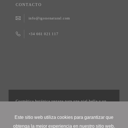
CONTACTO
info@igonenatural.com
+34 661 021 117
Cosmética botánica vegana para una piel bella y un
mundo mejor. | 2025©Igonenatural
Este sitio web utiliza cookies para garantizar que
obtenga la mejor experiencia en nuestro sitio web.