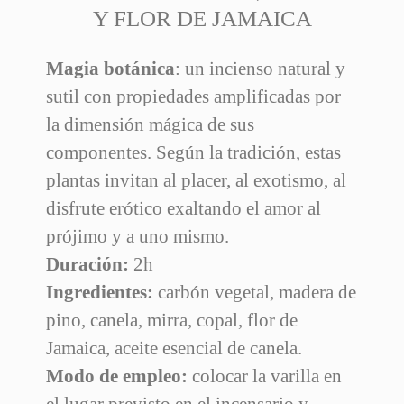
Y FLOR DE JAMAICA
41 Artículos
En Stock
Magia botánica
: un incienso natural y
sutil con propiedades amplificadas por
la dimensión mágica de sus
componentes. Según la tradición, estas
plantas invitan al placer, al exotismo, al
disfrute erótico exaltando el amor al
prójimo y a uno mismo.
Duración:
2h
Ingredientes:
carbón vegetal, madera de
pino, canela, mirra, copal, flor de
Jamaica, aceite esencial de canela.
Modo de empleo:
colocar la varilla en
el lugar previsto en el incensario y